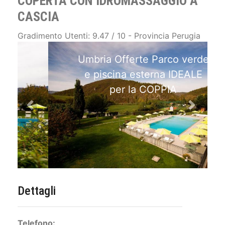
COPERTA CON IDROMASSAGGIO A
CASCIA
Gradimento Utenti: 9.47 / 10 - Provincia Perugia
Umbria Offerte Parco verde
e piscina esterna IDEALE
per la COPPIA
Previous
Next
Dettagli
Telefono: