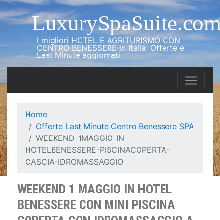
LuxurySpaSuite.co
I migliori HOTEL E AGRITURISMO CON
CENTRO BENESSERE in Italia: Offerte e
Last Minute aggiornati
Home
Offerte Last Minute Centro Benessere SPA
WEEKEND-1MAGGIO-IN-
HOTELBENESSERE-PISCINACOPERTA-
CASCIA-IDROMASSAGGIO
WEEKEND 1 MAGGIO IN HOTEL
BENESSERE CON MINI PISCINA