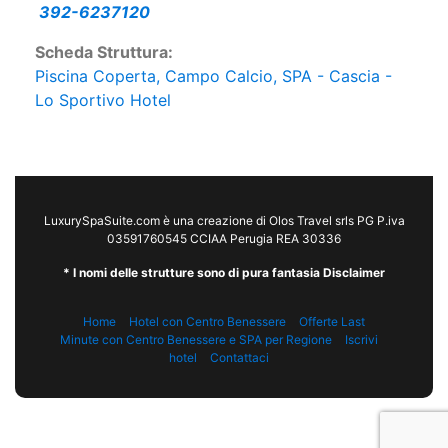
392-6237120
Scheda Struttura:
Piscina Coperta, Campo Calcio, SPA - Cascia -
Lo Sportivo Hotel
LuxurySpaSuite.com è una creazione di Olos Travel srls PG P.iva
03591760545 CCIAA Perugia REA 30336
* I nomi delle strutture sono di pura fantasia Disclaimer
Home
Hotel con Centro Benessere
Offerte Last
Minute con Centro Benessere e SPA per Regione
Iscrivi
hotel
Contattaci