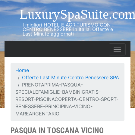
LuxurySpaSuite.co
I migliori HOTEL E AGRITURISMO CON
CENTRO BENESSERE in Italia: Offerte e
Last Minute aggiornati
Home
Offerte Last Minute Centro Benessere SPA
PRENOTAPRIMA-PASQUA-
SPECIALEFAMIGLIE-BAMBINIGRATIS-
RESORT-PISCINACOPERTA-CENTRO-SPORT-
BENESSERE-PRINCIPINA-VICINO-
MAREARGENTARIO
PASQUA IN TOSCANA VICINO