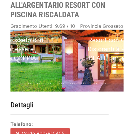
ALL'ARGENTARIO RESORT CON
PISCINA RISCALDATA
Gradimento Utenti: 9.69 / 10 - Provincia Grosseto
Resort con Camere e
Ristoranti a Principina
IDEALE per la COPPIA
Previous
Next
Dettagli
Telefono:
N. Verde 800-910405