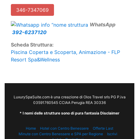
346-7347069
W
hatsApp
392-6237120
Scheda Struttura:
Piscina Coperta e Scoperta, Animazione - FLP
Resort Spa&Wellness
LuxurySpaSuite.com è una creazione di Olos Travel srls PG P.iva
03591760545 CCIAA Perugia REA 30336
* I nomi delle strutture sono di pura fantasia Disclaimer
Home
Hotel con Centro Benessere
Offerte Last
Minute con Centro Benessere e SPA per Regione
Iscrivi