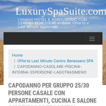
LuxurySpaSuite.co
I migliori HOTEL E AGRITURISMO CON
CENTRO BENESSERE in Italia: Offerte e
Last Minute aggiornati
Home
Offerte Last Minute Centro Benessere SPA
CAPODANNO-CASOLARE-PISCINA-
INTERNA-35PERSONE-LAGOTRASIMENO
CAPODANNO PER GRUPPO 25/30
PERSONE CASALE CON
APPARTAMENTI, CUCINA E SALONE