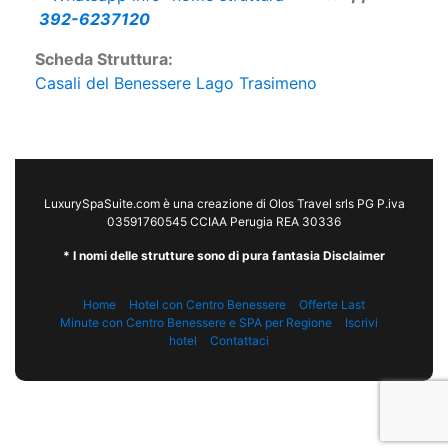
392-6237120
Scheda Struttura:
Casali del Benessere Lago Trasimeno
LuxurySpaSuite.com è una creazione di Olos Travel srls PG P.iva
03591760545 CCIAA Perugia REA 30336
* I nomi delle strutture sono di pura fantasia Disclaimer
Home
Hotel con Centro Benessere
Offerte Last
Minute con Centro Benessere e SPA per Regione
Iscrivi
hotel
Contattaci