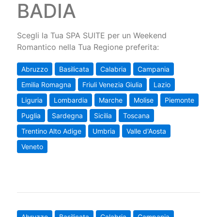
BADIA
Scegli la Tua SPA SUITE per un Weekend
Romantico nella Tua Regione preferita:
Abruzzo
Basilicata
Calabria
Campania
Emilia Romagna
Friuli Venezia Giulia
Lazio
Liguria
Lombardia
Marche
Molise
Piemonte
Puglia
Sardegna
Sicilia
Toscana
Trentino Alto Adige
Umbria
Valle d'Aosta
Veneto
Abruzzo
Basilicata
Calabria
Campania