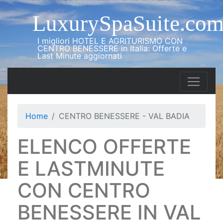
LuxurySpaSuite.co
I migliori HOTEL E AGRITURISMO CON
CENTRO BENESSERE in Italia: Offerte e
Last Minute aggiornati
Home
CENTRO BENESSERE - VAL BADIA
ELENCO OFFERTE
E LASTMINUTE
CON CENTRO
BENESSERE IN VAL