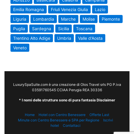
Emilia Romagna
Friuli Venezia Giulia
Lazio
Liguria
Lombardia
Marche
Molise
Piemonte
Puglia
Sardegna
Sicilia
Toscana
Trentino Alto Adige
Umbria
Valle d'Aosta
Veneto
LuxurySpaSuite.com è una creazione di Olos Travel srls PG P.iva
03591760545 CCIAA Perugia REA 30336
* I nomi delle strutture sono di pura fantasia Disclaimer
Home
Hotel con Centro Benessere
Offerte Last
Minute con Centro Benessere e SPA per Regione
Iscrivi
hotel
Contattaci