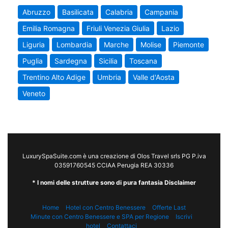
Abruzzo
Basilicata
Calabria
Campania
Emilia Romagna
Friuli Venezia Giulia
Lazio
Liguria
Lombardia
Marche
Molise
Piemonte
Puglia
Sardegna
Sicilia
Toscana
Trentino Alto Adige
Umbria
Valle d'Aosta
Veneto
LuxurySpaSuite.com è una creazione di Olos Travel srls PG P.iva
03591760545 CCIAA Perugia REA 30336
* I nomi delle strutture sono di pura fantasia Disclaimer
Home
Hotel con Centro Benessere
Offerte Last
Minute con Centro Benessere e SPA per Regione
Iscrivi
hotel
Contattaci