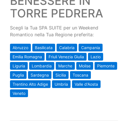
BENESSERE IN
TORRE PEDRERA
Scegli la Tua SPA SUITE per un Weekend
Romantico nella Tua Regione preferita:
Abruzzo
Basilicata
Calabria
Campania
Emilia Romagna
Friuli Venezia Giulia
Lazio
Liguria
Lombardia
Marche
Molise
Piemonte
Puglia
Sardegna
Sicilia
Toscana
Trentino Alto Adige
Umbria
Valle d'Aosta
Veneto