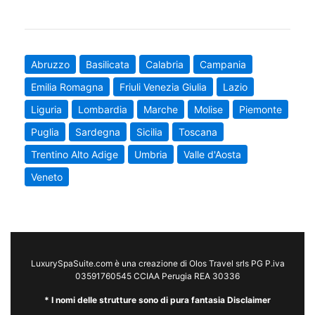
Abruzzo
Basilicata
Calabria
Campania
Emilia Romagna
Friuli Venezia Giulia
Lazio
Liguria
Lombardia
Marche
Molise
Piemonte
Puglia
Sardegna
Sicilia
Toscana
Trentino Alto Adige
Umbria
Valle d'Aosta
Veneto
LuxurySpaSuite.com è una creazione di Olos Travel srls PG P.iva
03591760545 CCIAA Perugia REA 30336
* I nomi delle strutture sono di pura fantasia Disclaimer