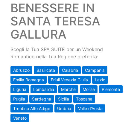
BENESSERE IN
SANTA TERESA
GALLURA
Scegli la Tua SPA SUITE per un Weekend
Romantico nella Tua Regione preferita:
Abruzzo
Basilicata
Calabria
Campania
Emilia Romagna
Friuli Venezia Giulia
Lazio
Liguria
Lombardia
Marche
Molise
Piemonte
Puglia
Sardegna
Sicilia
Toscana
Trentino Alto Adige
Umbria
Valle d'Aosta
Veneto