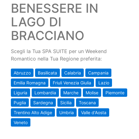
BENESSERE IN
LAGO DI
BRACCIANO
Scegli la Tua SPA SUITE per un Weekend
Romantico nella Tua Regione preferita:
Abruzzo
Basilicata
Calabria
Campania
Emilia Romagna
Friuli Venezia Giulia
Lazio
Liguria
Lombardia
Marche
Molise
Piemonte
Puglia
Sardegna
Sicilia
Toscana
Trentino Alto Adige
Umbria
Valle d'Aosta
Veneto