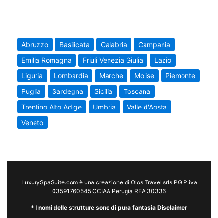
Abruzzo
Basilicata
Calabria
Campania
Emilia Romagna
Friuli Venezia Giulia
Lazio
Liguria
Lombardia
Marche
Molise
Piemonte
Puglia
Sardegna
Sicilia
Toscana
Trentino Alto Adige
Umbria
Valle d'Aosta
Veneto
LuxurySpaSuite.com è una creazione di Olos Travel srls PG P.iva
03591760545 CCIAA Perugia REA 30336
* I nomi delle strutture sono di pura fantasia Disclaimer