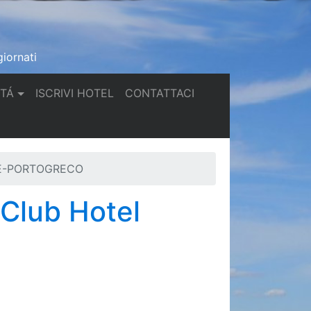
iornati
(current)
(current)
TTÁ
ISCRIVI HOTEL
CONTATTACI
RE-PORTOGRECO
 Club Hotel