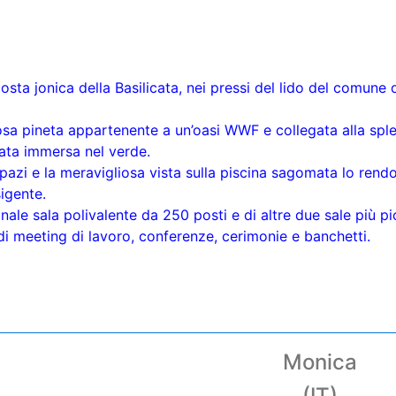
costa jonica della Basilicata, nei pressi del lido del comune
iosa pineta appartenente a un’oasi WWF e collegata alla spl
ata immersa nel verde.
 spazi e la meravigliosa vista sulla piscina sagomata lo rend
igente.
nale sala polivalente da 250 posti e di altre due sale più pi
di meeting di lavoro, conferenze, cerimonie e banchetti.
Monica
(IT)