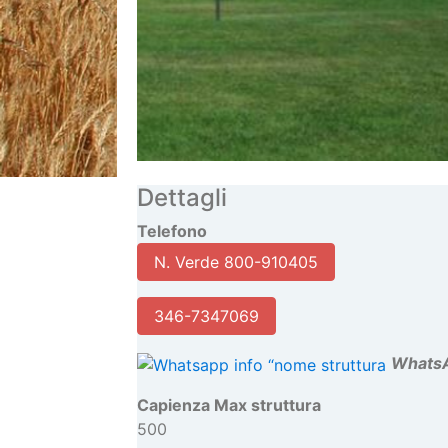
Dettagli
Telefono
N. Verde 800-910405
346-7347069
W
hats
Capienza Max struttura
500