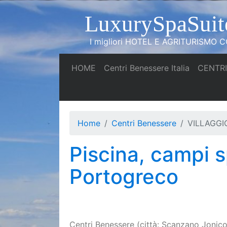
LuxurySpaSuit
I migliori HOTEL E AGRITURISMO CO
(current)
(current)
HOME
Centri Benessere Italia
CENTRI
Home
Centri Benessere
VILLAGGI
Piscina, campi s
Portogreco
Centri Benessere (città: Scanzano Jonico 