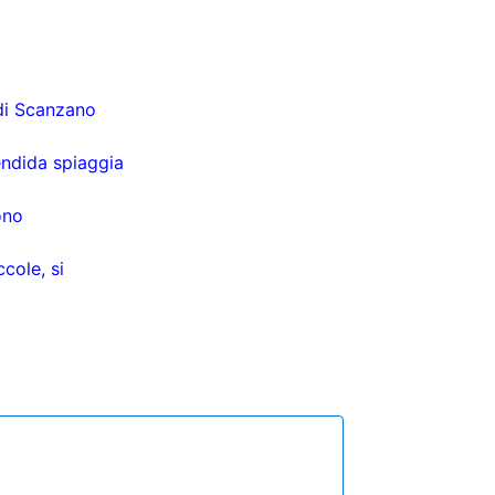
 di Scanzano
endida spiaggia
ono
ccole, si