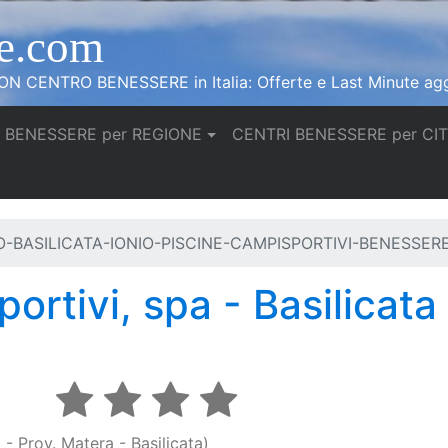
e.com
N CENTRO BENESSERE in Italia: Offerte e Last Minute agg
 BENESSERE per REGIONE
CENTRI BENESSERE per CI
O-BASILICATA-IONIO-PISCINE-CAMPISPORTIVI-BENESSE
portivi, spa - Basilicata
- Prov. Matera - Basilicata)