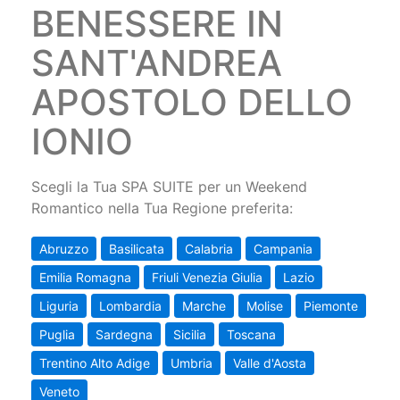
BENESSERE IN
SANT'ANDREA
APOSTOLO DELLO
IONIO
Scegli la Tua SPA SUITE per un Weekend
Romantico nella Tua Regione preferita:
Abruzzo
Basilicata
Calabria
Campania
Emilia Romagna
Friuli Venezia Giulia
Lazio
Liguria
Lombardia
Marche
Molise
Piemonte
Puglia
Sardegna
Sicilia
Toscana
Trentino Alto Adige
Umbria
Valle d'Aosta
Veneto