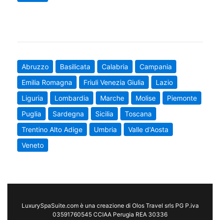
Abruzzo
Basilicata
Calabria
Campania
Emilia Romagna
Friuli Venezia Giulia
Lazio
Liguria
Lombardia
Marche
Molise
Piemonte
Puglia
Sardegna
Sicilia
Toscana
Trentino Alto Adige
Umbria
Valle d'Aosta
Veneto
LuxurySpaSuite.com è una creazione di Olos Travel srls PG P.iva
03591760545 CCIAA Perugia REA 30336