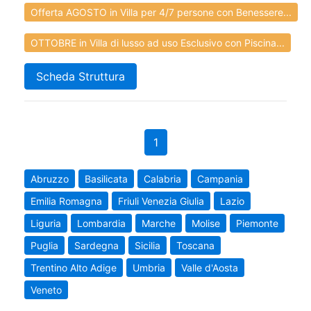
Offerta AGOSTO in Villa per 4/7 persone con Benessere...
OTTOBRE in Villa di lusso ad uso Esclusivo con Piscina...
Scheda Struttura
1
Abruzzo
Basilicata
Calabria
Campania
Emilia Romagna
Friuli Venezia Giulia
Lazio
Liguria
Lombardia
Marche
Molise
Piemonte
Puglia
Sardegna
Sicilia
Toscana
Trentino Alto Adige
Umbria
Valle d'Aosta
Veneto