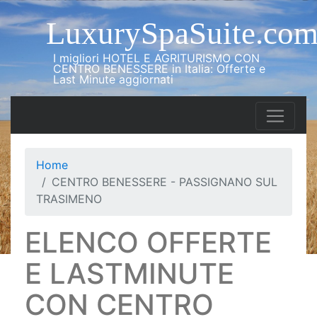
LuxurySpaSuite.co
I migliori HOTEL E AGRITURISMO CON
CENTRO BENESSERE in Italia: Offerte e
Last Minute aggiornati
Home
CENTRO BENESSERE - PASSIGNANO SUL
TRASIMENO
ELENCO OFFERTE
E LASTMINUTE
CON CENTRO