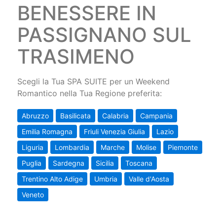
BENESSERE IN
PASSIGNANO SUL
TRASIMENO
Scegli la Tua SPA SUITE per un Weekend
Romantico nella Tua Regione preferita:
Abruzzo
Basilicata
Calabria
Campania
Emilia Romagna
Friuli Venezia Giulia
Lazio
Liguria
Lombardia
Marche
Molise
Piemonte
Puglia
Sardegna
Sicilia
Toscana
Trentino Alto Adige
Umbria
Valle d'Aosta
Veneto